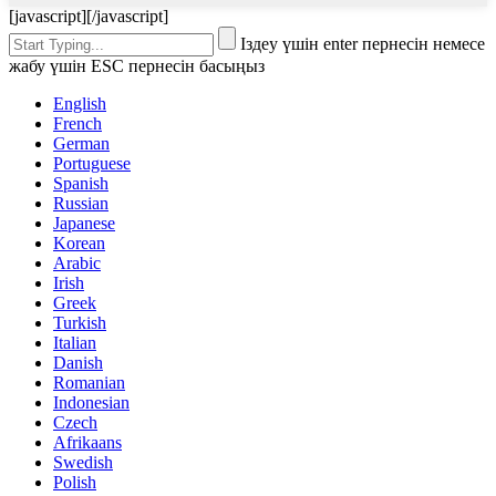
[javascript]
[/javascript]
Іздеу үшін enter пернесін немесе
жабу үшін ESC пернесін басыңыз
English
French
German
Portuguese
Spanish
Russian
Japanese
Korean
Arabic
Irish
Greek
Turkish
Italian
Danish
Romanian
Indonesian
Czech
Afrikaans
Swedish
Polish