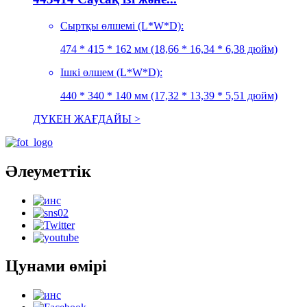
Сыртқы өлшемі (L*W*D):
474 * 415 * 162 мм (18,66 * 16,34 * 6,38 дюйм)
Ішкі өлшем (L*W*D):
440 * 340 * 140 мм (17,32 * 13,39 * 5,51 дюйм)
ДҮКЕН ЖАҒДАЙЫ >
Әлеуметтік
Цунами өмірі