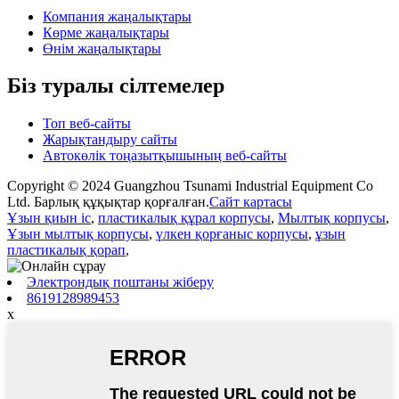
Компания жаңалықтары
Көрме жаңалықтары
Өнім жаңалықтары
Біз туралы сілтемелер
Топ веб-сайты
Жарықтандыру сайты
Автокөлік тоңазытқышының веб-сайты
Copyright © 2024 Guangzhou Tsunami Industrial Equipment Co
Ltd. Барлық құқықтар қорғалған.
Сайт картасы
Ұзын қиын іс
,
пластикалық құрал корпусы
,
Мылтық корпусы
,
Ұзын мылтық корпусы
,
үлкен қорғаныс корпусы
,
ұзын
пластикалық қорап
,
Электрондық поштаны жіберу
8619128989453
x