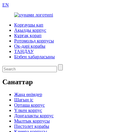
EN
Қорғаушы қап
Ақылды корпус
Құрғақ қорап
Ротомольд корпусы
Оқ-дәрі қорабы
ТАҢДАУ
Бізбен хабарласыңы
Санаттар
Жаңа өнімдер
Шағын іс
Орташа корпус
Үлкен корпус
Доңғалақты корпус
Мылтық корпусы
Пистолет қорабы
Камера корпусы