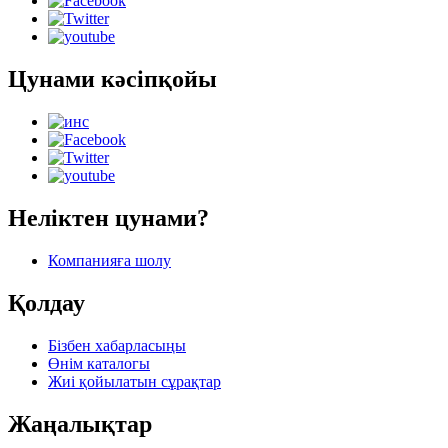
Цунами кәсіпқойы
Неліктен цунами?
Компанияға шолу
Қолдау
Бізбен хабарласыңы
Өнім каталогы
Жиі қойылатын сұрақтар
Жаңалықтар